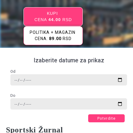
KUPI
CENA
44.00
RSD
POLITIKA + MAGAZIN
CENA:
89.00
RSD
Izaberite datume za prikaz
Od
Do
Potvrdite
Sportski Žurnal