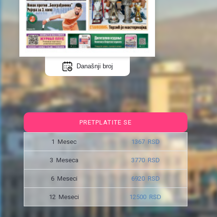
Današnji broj
PRETPLATITE SE
1 Mesec
1367 RSD
3 Meseca
3770 RSD
6 Meseci
6920 RSD
12 Meseci
12500 RSD