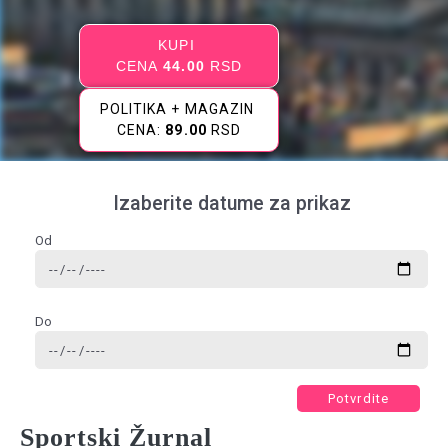
KUPI
CENA
44.00
RSD
POLITIKA + MAGAZIN
CENA:
89.00
RSD
Izaberite datume za prikaz
Od
Do
Potvrdite
Sportski Žurnal