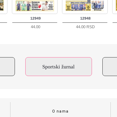
12949
12948
44.00
44.00 RSD
Sportski žurnal
O nama