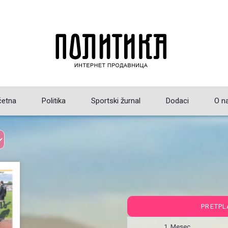
četna
Politika
Sportski žurnal
Dodaci
O n
PRETPL
1 Mesec