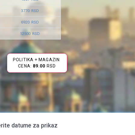
3770 RSD
6920 RSD
12500 RSD
POLITIKA + MAGAZIN
CENA:
89.00
RSD
rite datume za prikaz