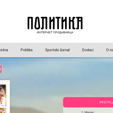
četna
Politika
Sportski žurnal
Dodaci
O n
PRETPL
1 Mesec