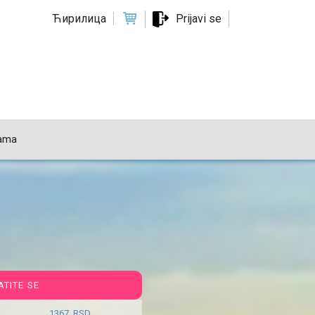
Ћирилица
Prijavi se
ama
ATITE SE
1367 RSD