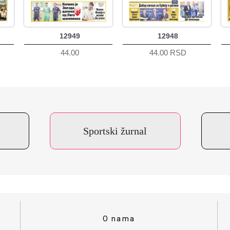
12949
12948
44.00
44.00 RSD
Sportski žurnal
O nama