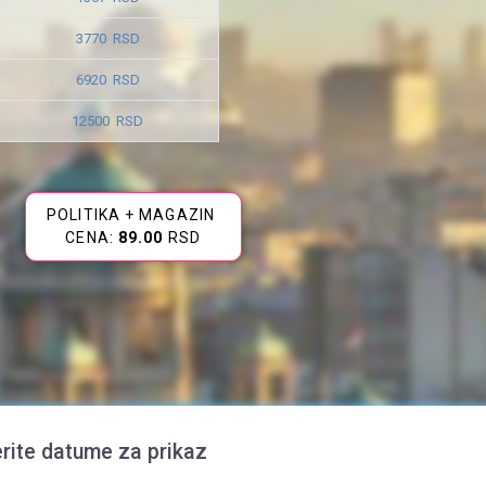
3770 RSD
6920 RSD
12500 RSD
POLITIKA + MAGAZIN
CENA:
89.00
RSD
rite datume za prikaz