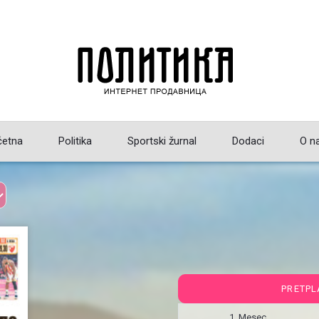
četna
Politika
Sportski žurnal
Dodaci
O n
PRETPL
1 Mesec