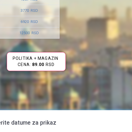
3770 RSD
6920 RSD
12500 RSD
POLITIKA + MAGAZIN
CENA:
89.00
RSD
rite datume za prikaz