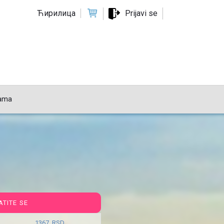
Ћирилица
Prijavi se
ama
ATITE SE
1367 RSD