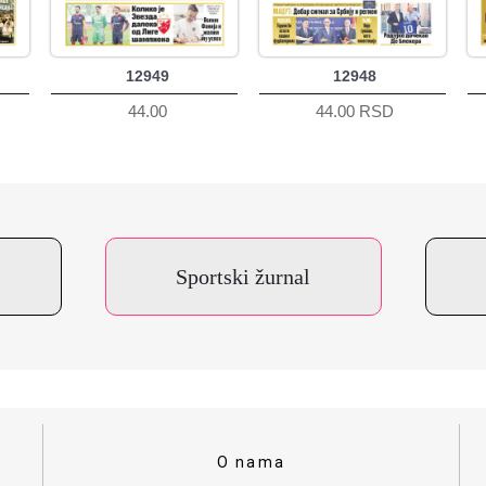
12949
12948
44.00
44.00 RSD
Sportski žurnal
O nama