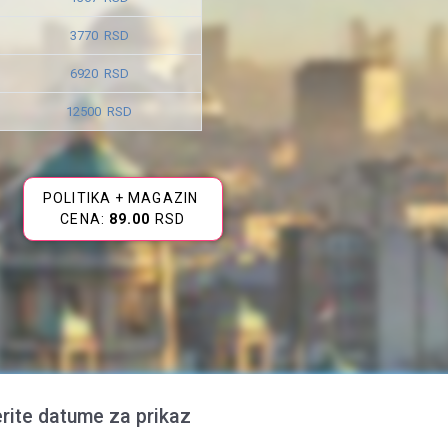
3770 RSD
6920 RSD
12500 RSD
POLITIKA + MAGAZIN
CENA:
89.00
RSD
rite datume za prikaz