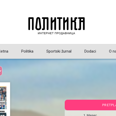
četna
Politika
Sportski žurnal
Dodaci
O n
PRETPL
1 Mesec