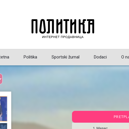
četna
Politika
Sportski žurnal
Dodaci
O n
PRETPL
1 Mesec