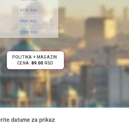
3770 RSD
6920 RSD
12500 RSD
POLITIKA + MAGAZIN
CENA:
89.00
RSD
rite datume za prikaz