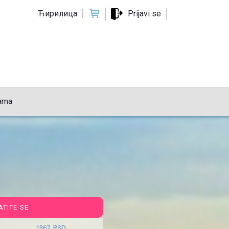
Ћирилица
Prijavi se
ama
ATITE SE
1367 RSD