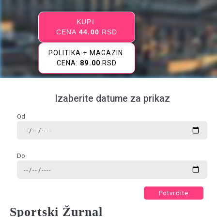
KUPI
CENA
44.00
RSD
POLITIKA + MAGAZIN
CENA:
89.00
RSD
Izaberite datume za prikaz
Od
Do
Potvrdite
Sportski Žurnal