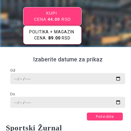
KUPI
CENA
44.00
RSD
POLITIKA + MAGAZIN
CENA:
89.00
RSD
Izaberite datume za prikaz
Od
Do
Potvrdite
Sportski Žurnal