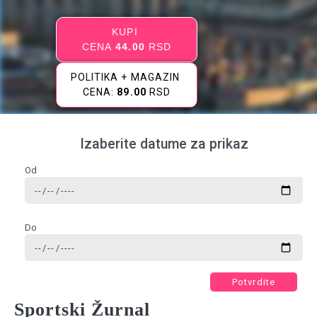
KUPI
CENA
44.00
RSD
POLITIKA + MAGAZIN
CENA:
89.00
RSD
Izaberite datume za prikaz
Od
Do
Potvrdite
Sportski Žurnal