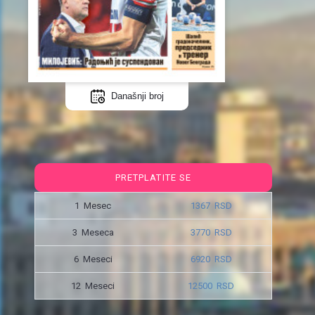
Današnji broj
PRETPLATITE SE
1 Mesec
1367 RSD
3 Meseca
3770 RSD
6 Meseci
6920 RSD
12 Meseci
12500 RSD