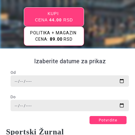
KUPI
CENA
44.00
RSD
POLITIKA + MAGAZIN
CENA:
89.00
RSD
Izaberite datume za prikaz
Od
Do
Potvrdite
Sportski Žurnal