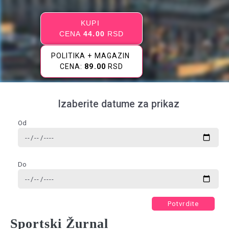
KUPI
CENA
44.00
RSD
POLITIKA + MAGAZIN
CENA:
89.00
RSD
Izaberite datume za prikaz
Od
Do
Potvrdite
Sportski Žurnal