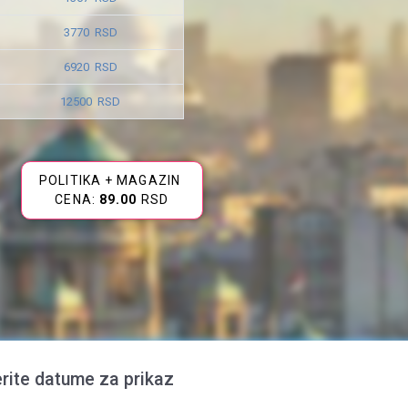
3770 RSD
6920 RSD
12500 RSD
POLITIKA + MAGAZIN
CENA:
89.00
RSD
rite datume za prikaz