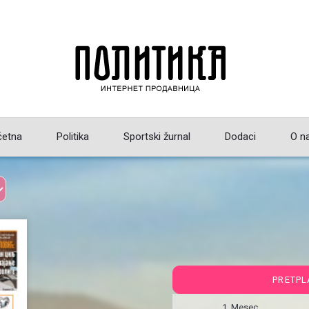
četna
Politika
Sportski žurnal
Dodaci
O n
PRETPL
1 Mesec