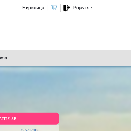
Ћирилица
Prijavi se
ama
ATITE SE
1367 RSD