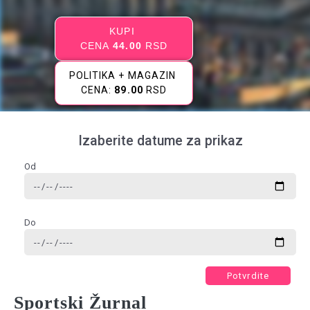
KUPI
CENA
44.00
RSD
POLITIKA + MAGAZIN
CENA:
89.00
RSD
Izaberite datume za prikaz
Od
Do
Potvrdite
Sportski Žurnal