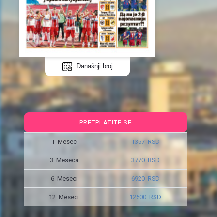
Današnji broj
PRETPLATITE SE
1 Mesec
1367 RSD
3 Meseca
3770 RSD
6 Meseci
6920 RSD
12 Meseci
12500 RSD