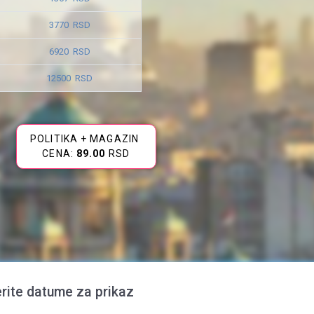
3770 RSD
6920 RSD
12500 RSD
POLITIKA + MAGAZIN
CENA:
89.00
RSD
rite datume za prikaz