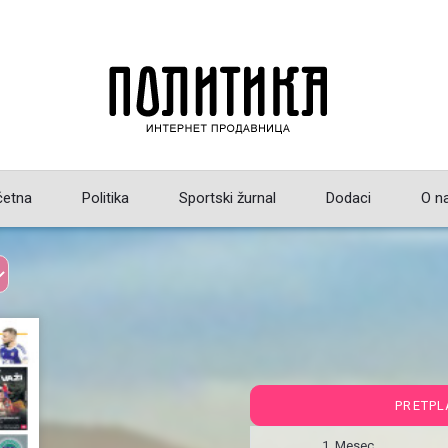
četna
Politika
Sportski žurnal
Dodaci
O n
PRETPL
1 Mesec