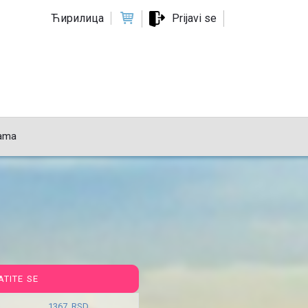
Ћирилица
Prijavi se
ama
ATITE SE
1367 RSD