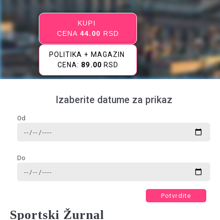
KUPI
CENA
44.00
RSD
POLITIKA + MAGAZIN
CENA:
89.00
RSD
Izaberite datume za prikaz
Od
Do
Potvrdite
Sportski Žurnal