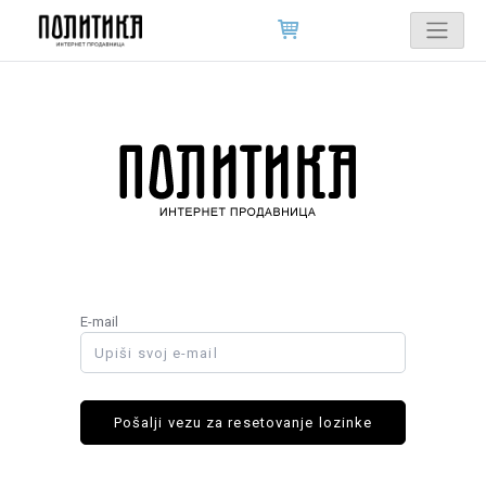
E-mail
Pošalji vezu za resetovanje lozinke