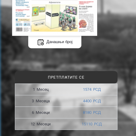
Данашњи број
ПРЕТПЛАТИТЕ СЕ
1 Месец
1574 РСД
3 Месецa
4400 РСД
6 Месеци
8180 РСД
12 Месеци
15110 РСД