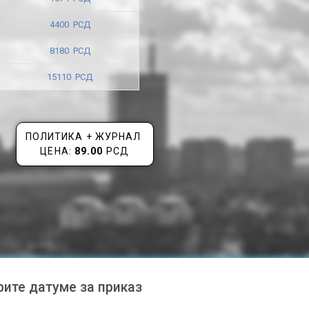
4400 РСД
8180 РСД
15110 РСД
ПОЛИТИКА + ЖУРНАЛ
ЦЕНА:
89.00
РСД
рите датуме за приказ