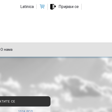
Latinica
Пријави се
О нама
АТИТЕ СЕ
1574 РСД