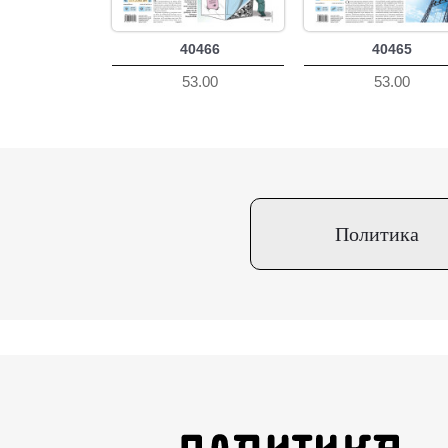
40466
40465
53.00
53.00
Политика