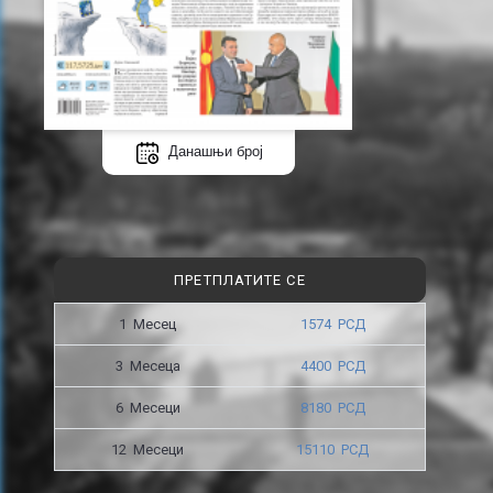
Данашњи број
ПРЕТПЛАТИТЕ СЕ
1 Месец
1574 РСД
3 Месецa
4400 РСД
6 Месеци
8180 РСД
12 Месеци
15110 РСД