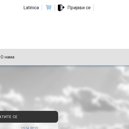
Latinica
Пријави се
О нама
АТИТЕ СЕ
1574 РСД