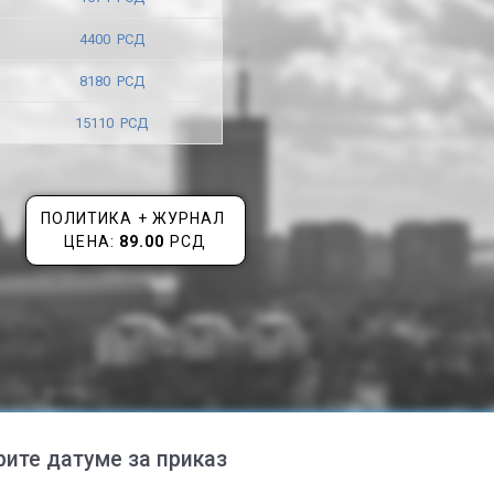
4400 РСД
8180 РСД
15110 РСД
ПОЛИТИКА + ЖУРНАЛ
ЦЕНА:
89.00
РСД
рите датуме за приказ