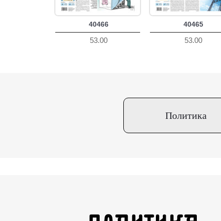
40466
40465
53.00
53.00
Политика