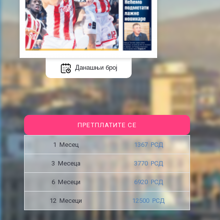
Данашњи број
ПРЕТПЛАТИТЕ СЕ
1 Месец
1367 РСД
3 Месецa
3770 РСД
6 Месеци
6920 РСД
12 Месеци
12500 РСД