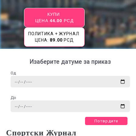
КУПИ
ЦЕНА
44.00
РСД
ПОЛИТИКА + ЖУРНАЛ
ЦЕНА:
89.00
РСД
Изаберите датуме за приказ
Од
До
Потврдите
Спортски Журнал