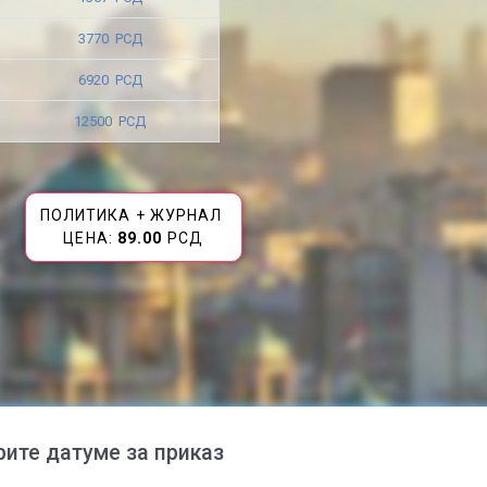
3770 РСД
6920 РСД
12500 РСД
ПОЛИТИКА + ЖУРНАЛ
ЦЕНА:
89.00
РСД
рите датуме за приказ