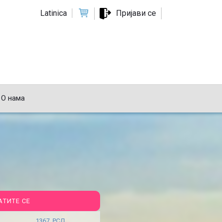
Latinica
Пријави се
О нама
АТИТЕ СЕ
1367 РСД