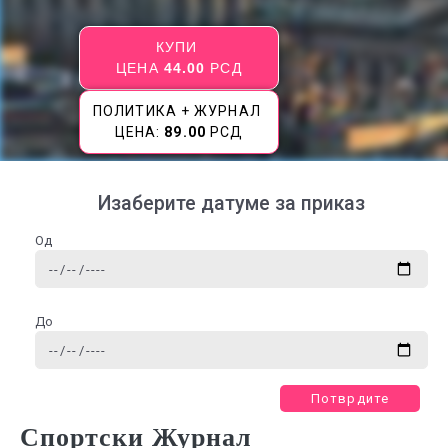
КУПИ
ЦЕНА
44.00
РСД
ПОЛИТИКА + ЖУРНАЛ
ЦЕНА:
89.00
РСД
Изаберите датуме за приказ
Од
До
Потврдите
Спортски Журнал