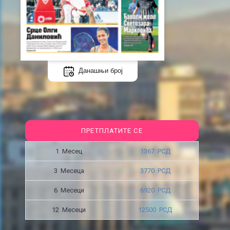
Данашњи број
ПРЕТПЛАТИТЕ СЕ
1 Месец
1367 РСД
3 Месецa
3770 РСД
6 Месеци
6920 РСД
12 Месеци
12500 РСД