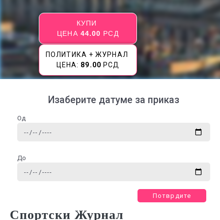
КУПИ
ЦЕНА
44.00
РСД
ПОЛИТИКА + ЖУРНАЛ
ЦЕНА:
89.00
РСД
Изаберите датуме за приказ
Од
До
Потврдите
Спортски Журнал