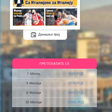
Данашњи број
ПРЕТПЛАТИТЕ СЕ
1 Месец
1367 РСД
3 Месецa
3770 РСД
6 Месеци
6920 РСД
12 Месеци
12500 РСД