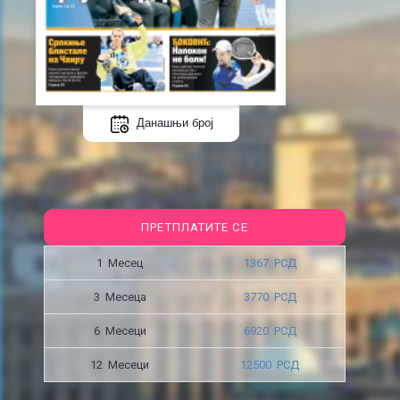
Данашњи број
ПРЕТПЛАТИТЕ СЕ
1 Месец
1367 РСД
3 Месецa
3770 РСД
6 Месеци
6920 РСД
12 Месеци
12500 РСД