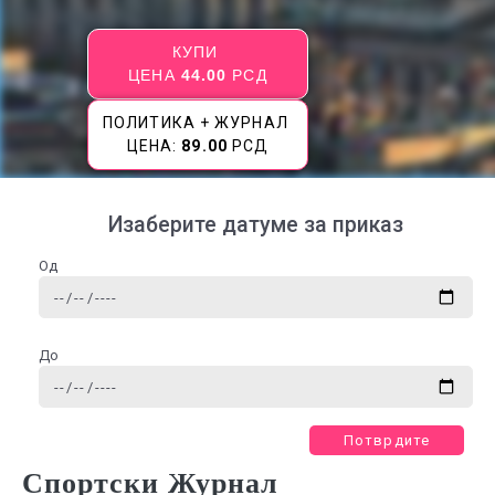
КУПИ
ЦЕНА
44.00
РСД
ПОЛИТИКА + ЖУРНАЛ
ЦЕНА:
89.00
РСД
Изаберите датуме за приказ
Од
До
Потврдите
Спортски Журнал