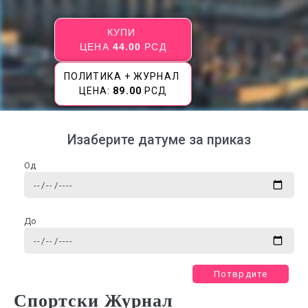
КУПИ
ЦЕНА
44.00
РСД
ПОЛИТИКА + ЖУРНАЛ
ЦЕНА:
89.00
РСД
Изаберите датуме за приказ
Од
До
Потврдите
Спортски Журнал