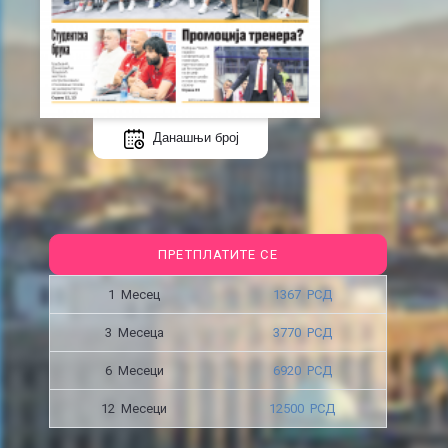
Данашњи број
ПРЕТПЛАТИТЕ СЕ
1 Месец
1367 РСД
3 Месецa
3770 РСД
6 Месеци
6920 РСД
12 Месеци
12500 РСД