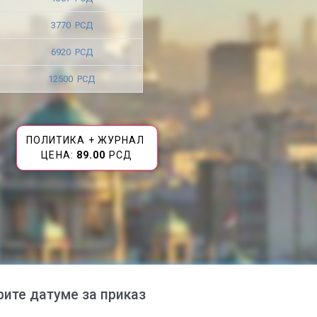
3770 РСД
6920 РСД
12500 РСД
ПОЛИТИКА + ЖУРНАЛ
ЦЕНА:
89.00
РСД
рите датуме за приказ