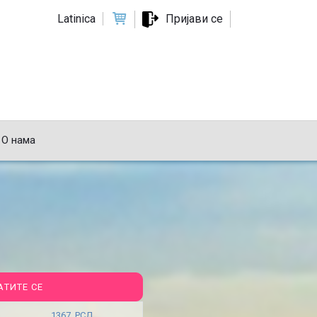
Latinica
Пријави се
О нама
АТИТЕ СЕ
1367 РСД