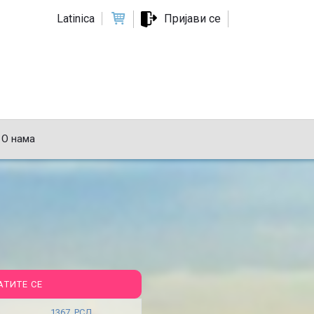
Latinica
Пријави се
О нама
АТИТЕ СЕ
1367 РСД