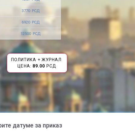
3770 РСД
6920 РСД
12500 РСД
ПОЛИТИКА + ЖУРНАЛ
ЦЕНА:
89.00
РСД
рите датуме за приказ