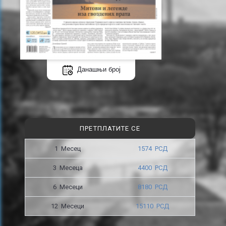
Данашњи број
ПРЕТПЛАТИТЕ СЕ
1 Месец
1574 РСД
3 Месецa
4400 РСД
6 Месеци
8180 РСД
12 Месеци
15110 РСД