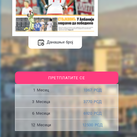
Данашњи број
ПРЕТПЛАТИТЕ СЕ
1 Месец
1367 РСД
3 Месецa
3770 РСД
6 Месеци
6920 РСД
12 Месеци
12500 РСД