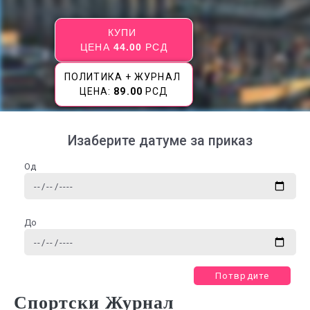
КУПИ
ЦЕНА
44.00
РСД
ПОЛИТИКА + ЖУРНАЛ
ЦЕНА:
89.00
РСД
Изаберите датуме за приказ
Од
До
Потврдите
Спортски Журнал