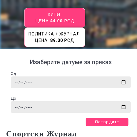
КУПИ
ЦЕНА
44.00
РСД
ПОЛИТИКА + ЖУРНАЛ
ЦЕНА:
89.00
РСД
Изаберите датуме за приказ
Од
До
Потврдите
Спортски Журнал