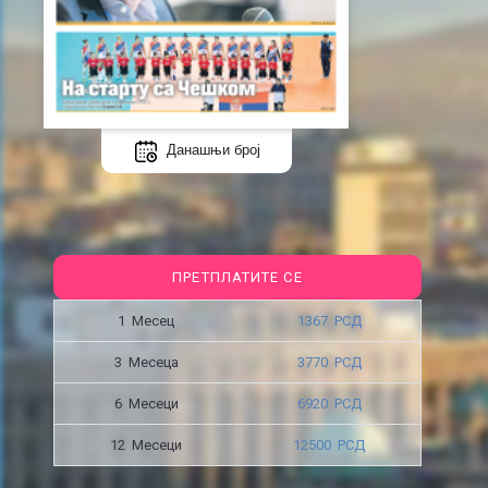
Данашњи број
ПРЕТПЛАТИТЕ СЕ
1 Месец
1367 РСД
3 Месецa
3770 РСД
6 Месеци
6920 РСД
12 Месеци
12500 РСД