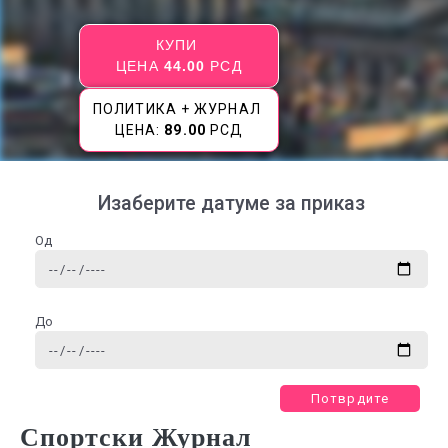
КУПИ
ЦЕНА
44.00
РСД
ПОЛИТИКА + ЖУРНАЛ
ЦЕНА:
89.00
РСД
Изаберите датуме за приказ
Од
До
Потврдите
Спортски Журнал