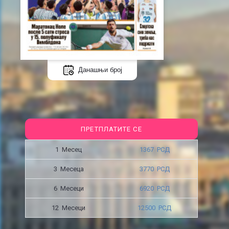
Данашњи број
ПРЕТПЛАТИТЕ СЕ
1 Месец
1367 РСД
3 Месецa
3770 РСД
6 Месеци
6920 РСД
12 Месеци
12500 РСД