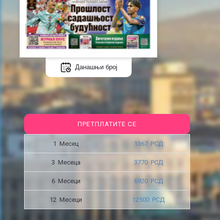
Данашњи број
ПРЕТПЛАТИТЕ СЕ
1 Месец
1367 РСД
3 Месецa
3770 РСД
6 Месеци
6920 РСД
12 Месеци
12500 РСД