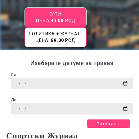
КУПИ
ЦЕНА
44.00
РСД
ПОЛИТИКА + ЖУРНАЛ
ЦЕНА:
89.00
РСД
Изаберите датуме за приказ
Од
До
Потврдите
Спортски Журнал