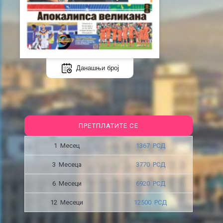
Данашњи број
ПРЕТПЛАТИТЕ СЕ
1 Месец
1367 РСД
3 Месецa
3770 РСД
6 Месеци
6920 РСД
12 Месеци
12500 РСД