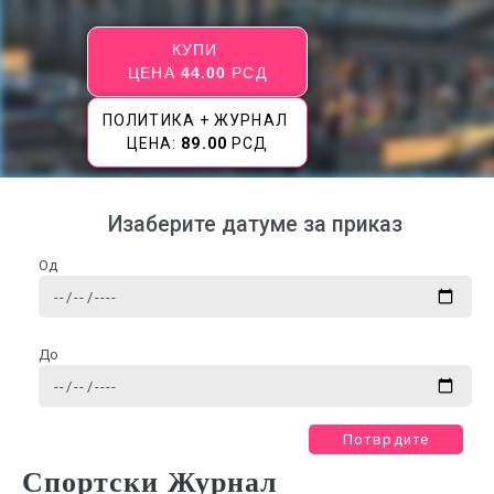
КУПИ
ЦЕНА
44.00
РСД
ПОЛИТИКА + ЖУРНАЛ
ЦЕНА:
89.00
РСД
Изаберите датуме за приказ
Од
До
Потврдите
Спортски Журнал