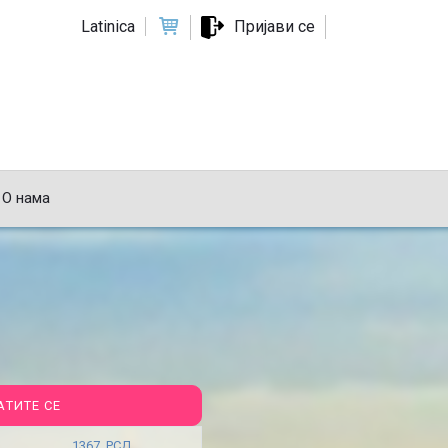
Latinica
Пријави се
О нама
АТИТЕ СЕ
1367 РСД