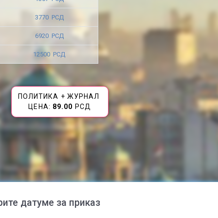
3770 РСД
6920 РСД
12500 РСД
ПОЛИТИКА + ЖУРНАЛ
ЦЕНА:
89.00
РСД
рите датуме за приказ