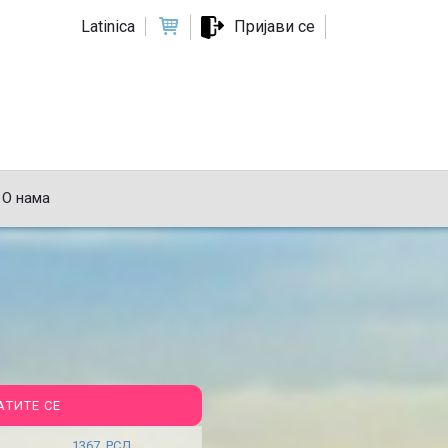
Latinica
Пријави се
О нама
АТИТЕ СЕ
1367 РСД