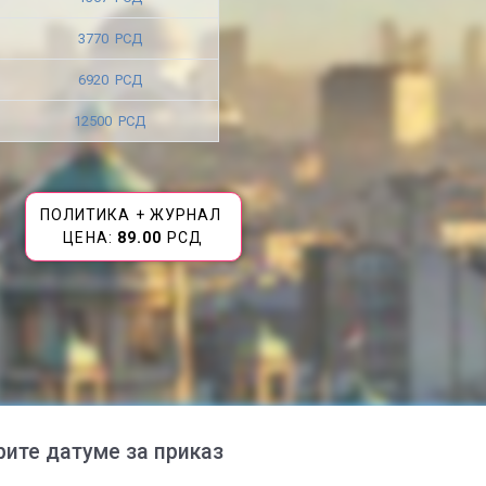
3770 РСД
6920 РСД
12500 РСД
ПОЛИТИКА + ЖУРНАЛ
ЦЕНА:
89.00
РСД
рите датуме за приказ