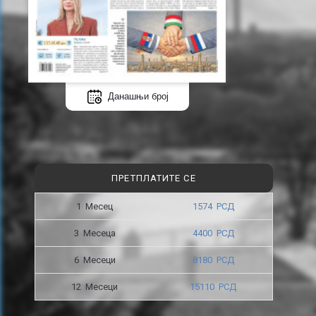
Данашњи број
ПРЕТПЛАТИТЕ СЕ
1 Месец
1574 РСД
3 Месецa
4400 РСД
6 Месеци
8180 РСД
12 Месеци
15110 РСД