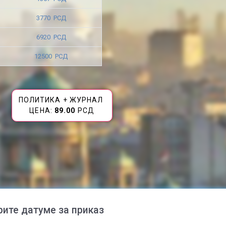
3770 РСД
6920 РСД
12500 РСД
ПОЛИТИКА + ЖУРНАЛ
ЦЕНА:
89.00
РСД
рите датуме за приказ