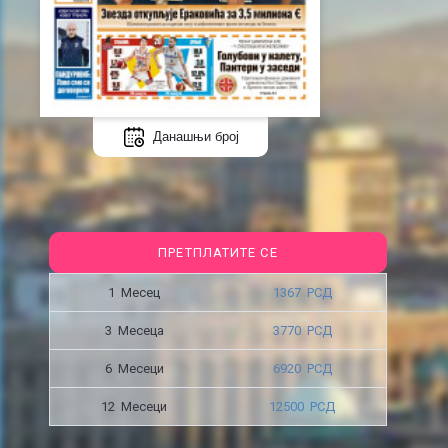
Данашњи број
ПРЕТПЛАТИТЕ СЕ
1 Месец
1367 РСД
3 Месецa
3770 РСД
6 Месеци
6920 РСД
12 Месеци
12500 РСД