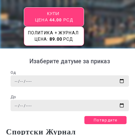
КУПИ
ЦЕНА
44.00
РСД
ПОЛИТИКА + ЖУРНАЛ
ЦЕНА:
89.00
РСД
Изаберите датуме за приказ
Од
До
Потврдите
Спортски Журнал