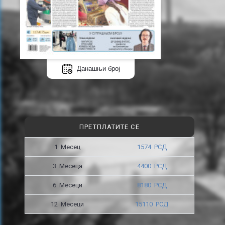
Данашњи број
ПРЕТПЛАТИТЕ СЕ
1 Месец
1574 РСД
3 Месецa
4400 РСД
6 Месеци
8180 РСД
12 Месеци
15110 РСД