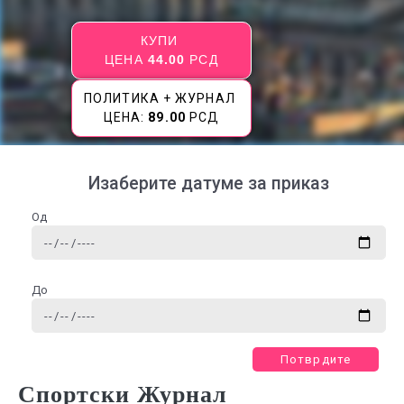
КУПИ
ЦЕНА
44.00
РСД
ПОЛИТИКА + ЖУРНАЛ
ЦЕНА:
89.00
РСД
Изаберите датуме за приказ
Од
До
Потврдите
Спортски Журнал