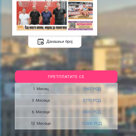
Данашњи број
ПРЕТПЛАТИТЕ СЕ
1 Месец
1367 РСД
3 Месецa
3770 РСД
6 Месеци
6920 РСД
12 Месеци
12500 РСД