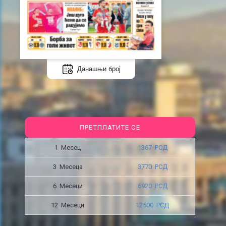
Данашњи број
ПРЕТПЛАТИТЕ СЕ
1 Месец
1367 РСД
3 Месецa
3770 РСД
6 Месеци
6920 РСД
12 Месеци
12500 РСД