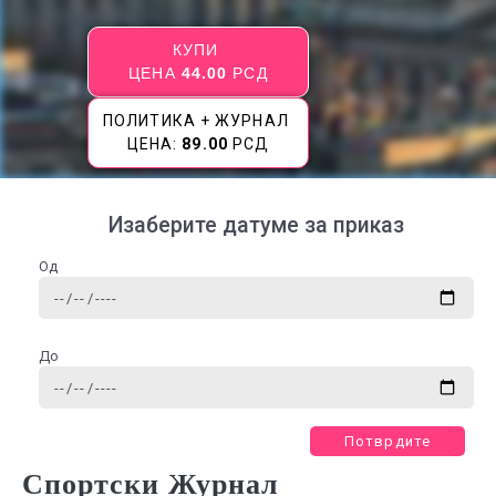
КУПИ
ЦЕНА
44.00
РСД
ПОЛИТИКА + ЖУРНАЛ
ЦЕНА:
89.00
РСД
Изаберите датуме за приказ
Од
До
Потврдите
Спортски Журнал