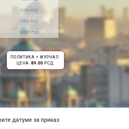
3770 РСД
6920 РСД
12500 РСД
ПОЛИТИКА + ЖУРНАЛ
ЦЕНА:
89.00
РСД
рите датуме за приказ