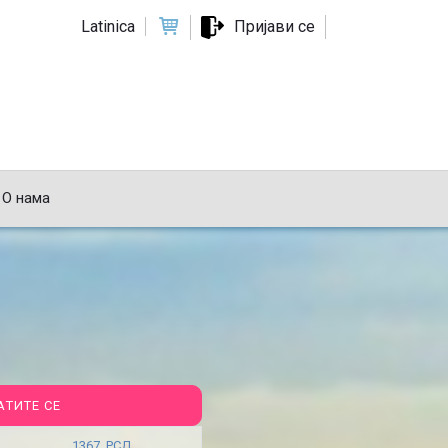
Latinica
Пријави се
О нама
АТИТЕ СЕ
1367 РСД