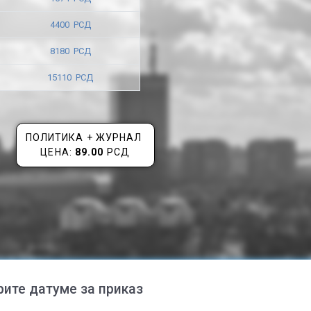
4400 РСД
8180 РСД
15110 РСД
ПОЛИТИКА + ЖУРНАЛ
ЦЕНА:
89.00
РСД
рите датуме за приказ