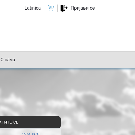
Latinica
Пријави се
О нама
АТИТЕ СЕ
1574 РСД