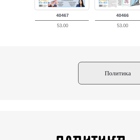
40467
40466
53.00
53.00
Политика