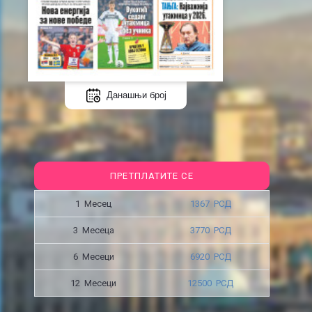
Данашњи број
ПРЕТПЛАТИТЕ СЕ
1 Месец
1367 РСД
3 Месецa
3770 РСД
6 Месеци
6920 РСД
12 Месеци
12500 РСД