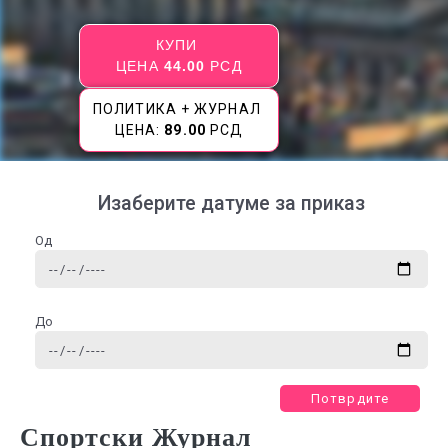
КУПИ
ЦЕНА
44.00
РСД
ПОЛИТИКА + ЖУРНАЛ
ЦЕНА:
89.00
РСД
Изаберите датуме за приказ
Од
До
Потврдите
Спортски Журнал