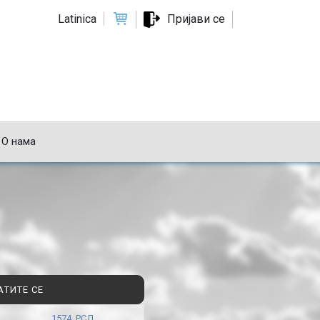
Latinica
Пријави се
О нама
АТИТЕ СЕ
1574 РСД