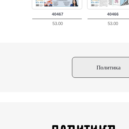
40467
40466
53.00
53.00
Политика