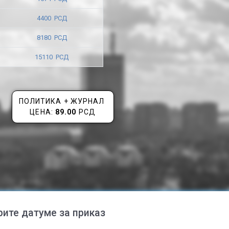
4400 РСД
8180 РСД
15110 РСД
ПОЛИТИКА + ЖУРНАЛ
ЦЕНА:
89.00
РСД
рите датуме за приказ