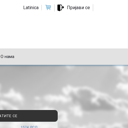
Latinica
Пријави се
О нама
АТИТЕ СЕ
1574 РСД