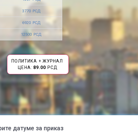
3770 РСД
6920 РСД
12500 РСД
ПОЛИТИКА + ЖУРНАЛ
ЦЕНА:
89.00
РСД
рите датуме за приказ