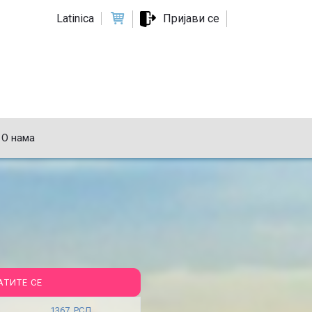
Latinica
Пријави се
О нама
АТИТЕ СЕ
1367 РСД