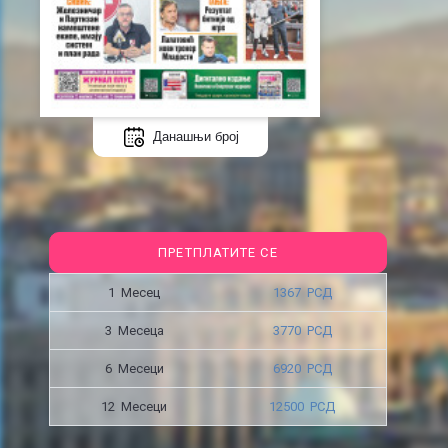
Данашњи број
ПРЕТПЛАТИТЕ СЕ
1 Месец
1367 РСД
3 Месецa
3770 РСД
6 Месеци
6920 РСД
12 Месеци
12500 РСД