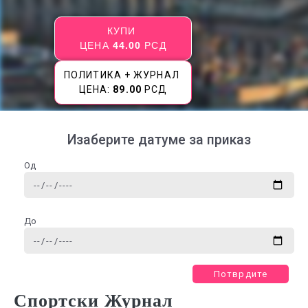
КУПИ
ЦЕНА
44.00
РСД
ПОЛИТИКА + ЖУРНАЛ
ЦЕНА:
89.00
РСД
Изаберите датуме за приказ
Од
До
Потврдите
Спортски Журнал